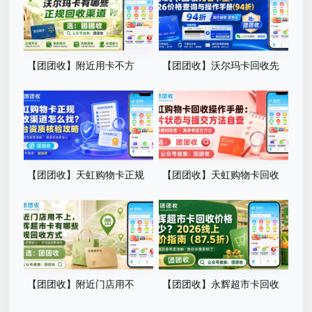
单
【团团收】附近用卡不方
【团团收】沃尔玛卡回收先
便，沃尔玛卡有哪些正规回收
看卡型：2026价格查询与操作
渠道
手册
【团团收】天虹购物卡正规
【团团收】天虹购物卡回收
回收渠道怎么找？平台资质核
操作手册：卡片状态与提交方
验攻略
法自查
【团团收】附近门店用不
【团团收】永辉超市卡回收
上，永辉超市卡有哪些正规回
价格多少？2026线上查价指南