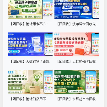
单
【团团收】附近用卡不方
【团团收】沃尔玛卡回收先
便，沃尔玛卡有哪些正规回收
看卡型：2026价格查询与操作
渠道
手册
【团团收】天虹购物卡正规
【团团收】天虹购物卡回收
回收渠道怎么找？平台资质核
操作手册：卡片状态与提交方
验攻略
法自查
【团团收】附近门店用不
【团团收】永辉超市卡回收
上，永辉超市卡有哪些正规回
价格多少？2026线上查价指南